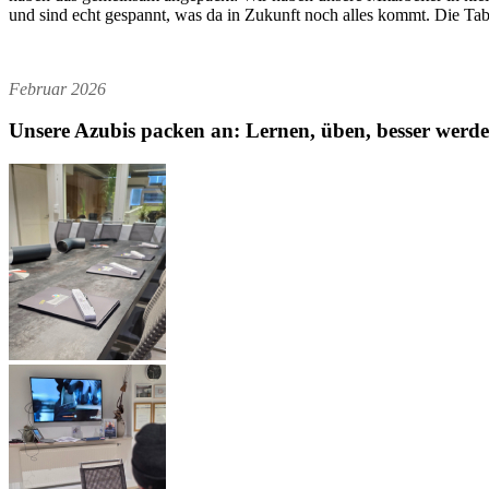
und sind echt gespannt, was da in Zukunft noch alles kommt. Die Tabl
Februar 2026
Unsere Azubis packen an: Lernen, üben, besser werde