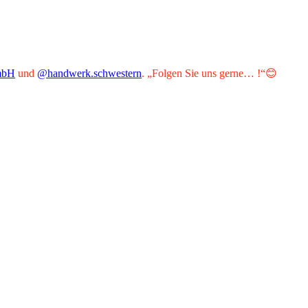
mbH
und
@handwerk.schwestern
. „Folgen Sie uns gerne… !“😊