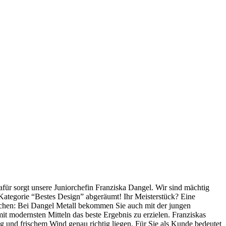
afür sorgt unsere Juniorchefin Franziska Dangel. Wir sind mächtig
Kategorie “Bestes Design” abgeräumt! Ihr Meisterstück? Eine
Zeichen: Bei Dangel Metall bekommen Sie auch mit der jungen
mit modernsten Mitteln das beste Ergebnis zu erzielen. Franziskas
ung und frischem Wind genau richtig liegen. Für Sie als Kunde bedeutet