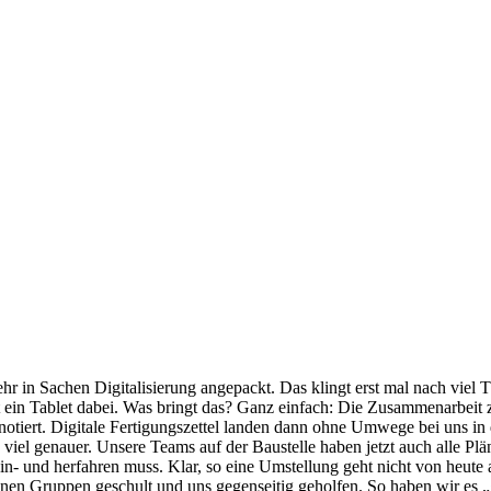
r in Sachen Digitalisierung angepackt. Das klingt erst mal nach viel T
ein Tablet dabei. Was bringt das? Ganz einfach: Die Zusammenarbeit zw
 notiert. Digitale Fertigungszettel landen dann ohne Umwege bei uns i
viel genauer. Unsere Teams auf der Baustelle haben jetzt auch alle Plä
 hin- und herfahren muss. Klar, so eine Umstellung geht nicht von heu
inen Gruppen geschult und uns gegenseitig geholfen. So haben wir es „