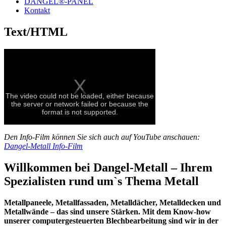
DANGEL®-PANEL
Kontakt
Text/HTML
The video could not be loaded, either because
the server or network failed or because the
format is not supported.
Den Info-Film können Sie sich auch auf YouTube anschauen:
Dangel-Metall Info-Film
Willkommen bei Dangel-Metall – Ihrem
Spezialisten rund um`s Thema Metall
Metallpaneele, Metallfassaden, Metalldächer, Metalldecken und
Metallwände – das sind unsere Stärken. Mit dem Know-how
unserer computergesteuerten Blechbearbeitung sind wir in der