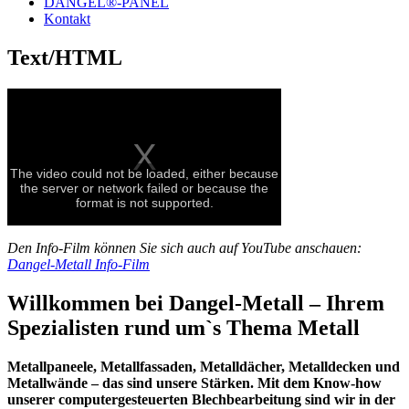
DANGEL®-PANEL
Kontakt
Text/HTML
The video could not be loaded, either because
the server or network failed or because the
format is not supported.
Den Info-Film können Sie sich auch auf YouTube anschauen:
Dangel-Metall Info-Film
Willkommen bei Dangel-Metall – Ihrem
Spezialisten rund um`s Thema Metall
Metallpaneele, Metallfassaden, Metalldächer, Metalldecken und
Metallwände – das sind unsere Stärken. Mit dem Know-how
unserer computergesteuerten Blechbearbeitung sind wir in der