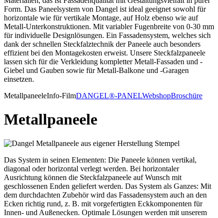
Materialien, das ist Fassadenqualität mit Gestaltungsvielfalt in purer
Form. Das Paneelsystem von Dangel ist ideal geeignet sowohl für
horizontale wie für vertikale Montage, auf Holz ebenso wie auf
Metall-Unterkonstruktionen. Mit variabler Fugenbreite von 0-30 mm
für individuelle Designlösungen. Ein Fassadensystem, welches sich
dank der schnellen Steckfalztechnik der Paneele auch besonders
effizient bei den Montagekosten erweist. Unsere Steckfalzpaneele
lassen sich für die Verkleidung kompletter Metall-Fassaden und -
Giebel und Gauben sowie für Metall-Balkone und -Garagen
einsetzen.
Metallpaneele
Info-Film
DANGEL®-PANEL
Webshop
Broschüre
Metallpaneele
Das System in seinen Elementen: Die Paneele können vertikal,
diagonal oder horizontal verlegt werden. Bei horizontaler
Ausrichtung können die Steckfalzpaneele auf Wunsch mit
geschlossenen Enden geliefert werden. Das System als Ganzes: Mit
dem durchdachten Zubehör wird das Fassadensystem auch an den
Ecken richtig rund, z. B. mit vorgefertigten Eckkomponenten für
Innen- und Außenecken. Optimale Lösungen werden mit unserem